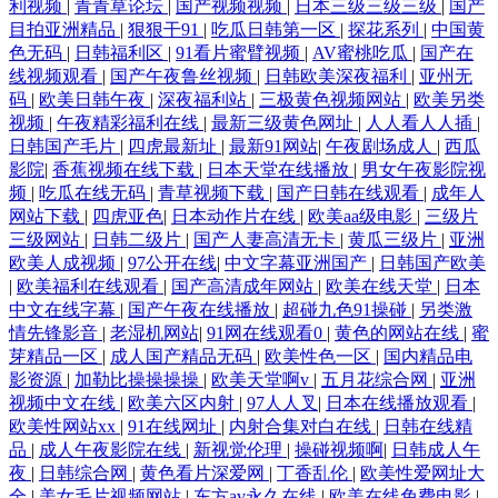
利视频
|
青青草论坛
|
国产视频视频
|
日本三级三级三级
|
国产
目拍亚洲精品
|
狠狠干91
|
吃瓜日韩第一区
|
探花系列
|
中国黄
色无码
|
日韩福利区
|
91看片蜜臂视频
|
AV蜜桃吃瓜
|
国产在
线视频观看
|
国产午夜鲁丝视频
|
日韩欧美深夜福利
|
亚州无
码
|
欧美日韩午夜
|
深夜福利站
|
三极黄色视频网站
|
欧美另类
视频
|
午夜精彩福利在线
|
最新三级黄色网址
|
人人看人人插
|
日韩国产毛片
|
四虎最新址
|
最新91网站
|
午夜剧场成人
|
西瓜
影院
|
香蕉视频在线下载
|
日本天堂在线播放
|
男女午夜影院视
频
|
吃瓜在线无码
|
青草视频下载
|
国产日韩在线观看
|
成年人
网站下载
|
四虎亚色
|
日本动作片在线
|
欧美aa级电影
|
三级片
三级网站
|
日韩二级片
|
国产人妻高清无卡
|
黄瓜三级片
|
亚洲
欧美人成视频
|
97公开在线
|
中文字幕亚洲国产
|
日韩国产欧美
|
欧美福利在线观看
|
国产高清成年网站
|
欧美在线天堂
|
日本
中文在线字幕
|
国产午夜在线播放
|
超碰九色91操碰
|
另类激
情先锋影音
|
老湿机网站
|
91网在线观看0
|
黄色的网站在线
|
蜜
芽精品一区
|
成人国产精品无码
|
欧美性色一区
|
国内精品电
影资源
|
加勒比操操操操
|
欧美天堂啊v
|
五月花综合网
|
亚洲
视频中文在线
|
欧美六区内射
|
97人人叉
|
日本在线播放观看
|
欧美性网站xx
|
91在线网址
|
内射合集对白在线
|
日韩在线精
品
|
成人午夜影院在线
|
新视觉伦理
|
操碰视频啊
|
日韩成人午
夜
|
日韩综合网
|
黄色看片深爱网
|
丁香乱伦
|
欧美性爱网址大
全
|
美女毛片视频网站
|
东方av永久在线
|
欧美在线免费电影
|