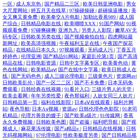
一区
|
成人东京热
|
国产精品二三区
|
欧美日韩亚洲电影
|
男女
大尺度网站
|
婷五月天在线草
|
97操碰操碰
|
超碰操逼播放
|
美
女又爽又黄免费
|
欧美拳交A片电影
|
加勒比香蕉989
|
成人国
产综合
|
日韩精品电影在线
|
欧美嘲喷XXX
|
91国产网站
|
91视
频观看免费
|
97碰爽碰爽
|
亚洲九九
|
另类人人影院
|
嫩草AV无
码专区
|
日韩欧美另类在线
|
国产视频偷拍自拍
|
四虎网站最
新网址
|
欧美高清强视频
|
午夜福利玉足在线
|
午夜国产探花
精品
|
在线精品日本久久
|
97视频观看
|
无码成人污
|
丁香五月
婷婷色
|
伦理亚洲
|
国产精品91网站
|
家庭乱伦第1页
|
国产高清
精品在线
|
日韩电影资源
|
日韩中文字幕专区
|
欧美黄色动
|
黄
色在线网站
|
欧美精品aⅴ
|
国产在线中文字幕
|
欧美日韩成人在
线
|
国产无码色色
|
成人三级论理电影
|
三级黄色片
|
资源网av
|
日韩欧美乱伦
|
国产一区二二区
|
国产不卡免费
|
日本无码免
费观看
|
日韩经典在线视频
|
91看片入口
|
三级片男人的天堂
|
欧美去看网
|
年年另类性爱
|
夜色帮福利
|
人妖女同三人妖片
|
日韩精品第一页
|
福利在线影院
|
日本aⅤ在线观看
|
福利片网
站
|
夜色导航
|
日本Aⅴ视频
|
资源av
|
日韩伦理色色影院
|
91老司
机精品
|
伦理片善良的嫂子
|
国产欧美a级片
|
91传媒网
|
香蕉
永久免费视频
|
日韩欧美色图
|
国产盗撮
|
福利吧导航
|
国产视
频成人
|
麻花果冻传媒
|
国产a精品v
|
日韩精品在线视频
|
日韩
无码视频网站
|
97伦理电影
|
性欧美极度另类
|
国产日韩精品视