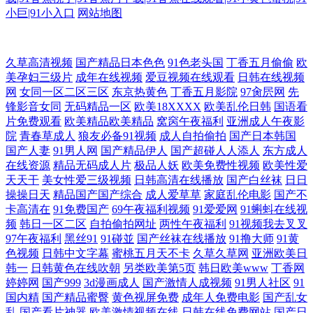
小巨|91小入口
网站地图
91网址美女视频 狠狠撸伊人 97超碰大香蕉 在线影视 日韩精品一区在线观
久草高清视频
国产精品日本色色
91色老头国
丁香五月偷偷
欧
美孕妇三级片
成年在线视频
爱豆视频在线观看
日韩在线视频
网
女同一区二区三区
东京热黄色
丁香五月影院
97肏屄网
先
看 欧美第6页 美女黑丝 欧美另类视频 麻豆黑料 后入丝袜 超碰老师av 白虎
锋影音女同
无码精品一区
欧美18XXXX
欧美乱伦日韩
国语看
片免费观看
欧美精品欧美精品
窝窉午夜福利
亚洲成人午夜影
后入白丝 www色 www久操av 99tV 成年人看的视频 凡人修仙在线观看
院
青春草成人
狼友必备91视频
成人自拍偷拍
国产日本韩国
国产人妻
91男人网
国产精品伊人
国产超碰人人添人
东方成人
www操人 91豆花18 学生妹91 www超碰51 表妹在线观看 96精品国产亩在
在线资源
精品无码成人片
极品人妖
欧美免费性视频
欧美性爱
天天干
美女性爱三级视频
日韩高清在线播放
国产白丝袜
日日
操操日天
精品国产国产综合
成人爱草草
家庭乱伦电影
国产不
第 91成年人网 91传媒网站 日日日av 喷水在线免费观看 欧美久草在线 免
卡高清在
91免费国产
69午夜福利视频
91爱爱网
91蝌蚪在线视
频
韩日一区二区
自拍偷拍网址
两性午夜福利
91视频我去叉叉
费电影网在线观看 欧美乱倩 国产毛九九 98人人干 97最新网址 综合久久久
97午夜福利
黑丝91
91碰並
国产丝袜在线播放
91撸大师
91黄
色视频
日韩中文字幕
蜜桃五月天不卡
久草久草网
亚洲欧美日
韩一
日韩黄色在线吹朝
另类欧美第5页
韩日欧美www
丁香网
久久 日韩精品久久久久久 人人爱人人操 欧美另娄性爱 国产狂草人妻
婷婷网
国产999
3d漫画成人
国产激情人成视频
91男人社区
91
国内精
国产精品蜜臀
黄色视屏免费
成年人免费电影
国产乱女
cα0p0n超碰 超碰大香蕉在线人妻 18国产精品免费 日本sss成人 日韩第一区
乱
国产看片神器
欧美激情视频在线
日韩在线免费网站
国产日