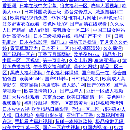
香亚洲
|
日本在线中文字幕
|
狼友福利一区
|
成年人看视频
|
欧
美人xxxx
|
日本韩国欧美三级
|
影音先锋成人
|
敕激撸福利二
区
|
欧美精品视频免费
|
AV网站
|
谁有毛片网址
|
av绯色无码
|
波多野吉衣在线看
|
黄色网址AV
|
国产高清在线观看
|
久久成
人国产精品
|
成人a亚洲
|
美乳熟女一区二区
|
中国三级女网站
|
欧洲高清在线
|
日本三级视频在线
|
精品国产不卡一区
|
日韩
熟肥穴
|
日本在线影院
|
岛国123
|
极品玉足操逼
|
五月天久久婷
婷
|
青青草草浮力
|
日本不卡二区
|
91视频高清婷
|
久久播污
|
国产福利一区在
|
丁香五月新网站
|
欧美孕妇xxx
|
精品九七
|
中国一区二区视频
|
第一页乱伦
|
久久电影网
|
狠狠亚洲org
|
黄
片免费播放站
|
午夜男女福利呃呃
|
黄色性网站
|
精品二区三
区
|
黑成人福利影院
|
午夜福利你懂得
|
国产精品一在
|
综合自
拍色图
|
欧美bbbbbb
|
国产91蝌蚪
|
日韩精品久久
|
欧美成人高
清影院
|
窝窝操操
|
操逼黑料
|
成人影片网
|
国产99热99
|
国产高
清视频一
|
欧美激情第13页
|
国产成年人
|
亚洲一区成人视频
|
岛国大片在线观看
|
东京热com
|
欧美日韩高清一区
|
黄色网址
视频播放
|
福利导航视
|
无码一区高清黄片
|
91短视频污污污
|
日本WWW视
|
欧美精品日韩影院
|
孕妇一区二区
|
超碰碰97人
人操
|
日本乱伦
|
免费电影在线
|
亚洲五H丁香
|
久草福利资源
在玷
|
手机看片福利视频
|
超碰一本操玖玖操
|
极品粉嫩旡码
|
欧美中文字幕一区
|
国产一区在线视频
|
91国内视频20
|
97超