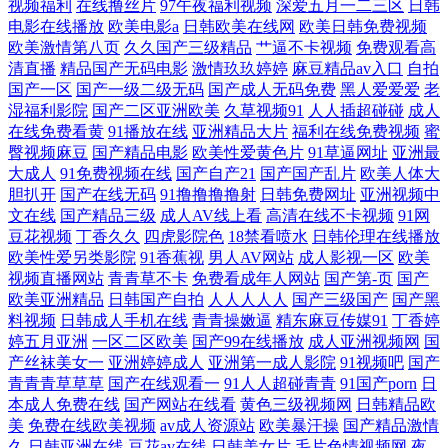
视频福利
在线撸丝片
97午夜福利视频
深爱五月一二三区
日韩
电影在线播放
欧美电影a
日韩欧美在线网
欧美日韩免费视频
妻人摸 久久精国产品视频 人人操com 青青草在线伊人 人人草大香蕉 久草
欧美激情第八页
久久国产三级精品
艹逼不卡视频
免费观看高
清直播
精品国产无码电影
激情玖玖婷婷
麻豆精品av入口
自拍
国产一区
国产一级二级无码
国产成人无码免费
黑人爱爱爱
老
视频亚洲 老湿机69 久久久久 黑丝91 传媒在线视频 www俺去也com 中文
湿福利影院
国产二区亚洲欧美
久草视频91
人人插超碰碰
成人
在线免费看黄
91播放在线
亚洲精品大片
福利在线免费视频
蜜
字幕第六页 五月丁香精品在线 日本三区 日韩性交 人人操日本美女 欧美亚
臀视频麻豆
国产精品电影
欧美性爱黄色片
91草逼网址
亚洲最
大成人
91免费视频在线
国产自产21
国产国产乱片
欧美人体大
洲日韩国产网 欧美岛国网站 欧美成人精品一二区 欧美在线淫淫 欧美久久
胆扒开
国产在线无码
91撸撸撸撸射
日韩免费网址
亚洲视频中
文在线
国产精品三级
成人AV线上看
高清在线不卡视频
91网
豆花视频
丁香久久
四虎影院色
18禁看喷水
日韩伦理在线播放
综合 久久伊人精品视频 国产丝袜美腿在线观看 大橡胶肏逼视频网 97超碰
欧美性爱另类影院
91香蕉视
男人AV网站
成人影视一区
欧美
视频直播网站
青青草不卡
免费看成年人网站
国产第-页
国产
人人草 91豆花网页免费 亚洲精品夜夜爽 亚州91 亚瑟黄色不卡网络 日日干
欧美亚洲精品
日韩国产自拍
人人人人人
国产三级国产
国产黑
料视频
日韩成人手机在线
青青操嫩逼
精东麻豆传媒91
丁香婷
天天操 日韩影视 人人看av 另类色图人与 久草黄色网 国产欧美在线一线二
婷五月亚洲
一区二区欧美
国产99在线播放
成人亚洲视频网
国
产丝袜美女一
亚洲婷婷成人
亚洲第一成人影院
91视频吧
国产
青青青草草草
国产在线观看一
91人人超碰青青
91国产porn
日
线 超碰人人操人人操 96精品国产亩在第 91蓝莓视频 中文字幕日韩欧美 午
本成人免费在线
国产网站在线看
黄色三级视频网
日韩精品欧
美
免费在线欧美视频
av成人资源站
欧美暴汗操
国产精品激情
夜理伦片 色播视频 人人人人人人人一操 青青草国产 男女深夜福利 国产自
久
日韩亚洲在线
豆花av在线
日韩美女片
毛片色情视频网
夜