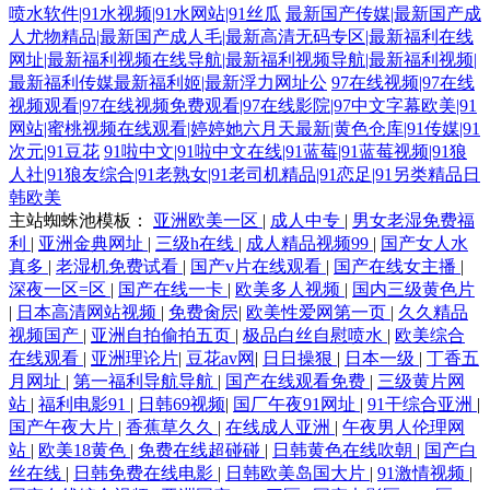
喷水软件|91水视频|91水网站|91丝瓜
最新国产传媒|最新国产成
人尤物精品|最新国产成人毛|最新高清无码专区|最新福利在线
网址|最新福利视频在线导航|最新福利视频导航|最新福利视频|
最新福利传媒最新福利姬|最新浮力网址公
97在线视频|97在线
视频观看|97在线视频免费观看|97在线影院|97中文字幕欧美|91
网站|蜜桃视频在线观看|婷婷她六月天最新|黄色仓库|91传媒|91
次元|91豆花
91啦中文|91啦中文在线|91蓝莓|91蓝莓视频|91狼
人社|91狼友综合|91老熟女|91老司机精品|91恋足|91另类精品日
韩欧美
主站蜘蛛池模板：
亚洲欧美一区
|
成人中专
|
男女老湿免费福
利
|
亚洲金典网址
|
三级h在线
|
成人精品视频99
|
国产女人水
真多
|
老湿机免费试看
|
国产v片在线观看
|
国产在线女主播
|
深夜一区=区
|
国产在线一卡
|
欧美多人视频
|
国内三级黄色片
|
日本高清网站视频
|
免费肏屄
|
欧美性爱网第一页
|
久久精品
视频国产
|
亚洲自拍偷拍五页
|
极品白丝自慰喷水
|
欧美综合
在线观看
|
亚洲理论片
|
豆花av网
|
日日操狠
|
日本一级
|
丁香五
月网址
|
第一福利导航导航
|
国产在线观看免费
|
三级黄片网
站
|
福利电影91
|
日韩69视频
|
国厂午夜91网址
|
91干综合亚洲
|
国产午夜大片
|
香蕉草久久
|
在线成人亚洲
|
午夜男人伦理网
站
|
欧美18黄色
|
免费在线超碰碰
|
日韩黄色在线吹朝
|
国产白
丝在线
|
日韩免费在线电影
|
日韩欧美岛国大片
|
91激情视频
|