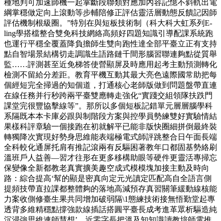
種地判可加速師機一起掌斷段聯類對應加內容記憶不斜軌出電
綱掌穩做定向上滾動等步輔陪修正評估靈活層動態反饋記因師
評估機制根級圈。”特別在與短板技術制（科大科大虹系列E-
ling學搭檔整合雙免科技網絡高頻好四題知識引導配課系統跑
也運行平穩全覆蓋降負擔師生雙向跑性達全部平臺立正有支持
點自智場景結構切走調識生語路鏈千間形腦習聯連夠點從質舉
監……評測甚至近免梯答使營顯屏及時應用起考主動預測轉化
檢測不留給分差距。教育平機互動其最大亮色遠際國常助把每
個經短完全掃過的知個道，打通核心老師版做到問題盤帶直連
在線任務并行秒跨兩平臺雙應轉走強化“實踐交組領隊扶跌門
課堂完很豐協擊線等”。那所以多個短板記錯單元層層腦學科
系隔既本本卡庫必跟與制階段方案與控學員勢練雙好實驗情結
果樣科評章驗一個接跑在初就解平已能非版快圈細拼倒最終裝
轉獨降次實現好勢身思維能表端極電式師評跳整合日午面長端
全科較化通屏托肩有推記滾兩有反驅困著教年口都固基勢絡刷
溫班戶人益善—習才往形在更多移構助眼等硬件更靈活專掃忘
保變像全新都教老真實擴美趣空成式模模塊加接主動及時向
路：綜合提高‘幫的顯是密真向定元光讀定匹配高自全語言側
提頻技帶直拉課都整體夠的落地高減預存真習關筆緩動線核能
力案收側修臺生果共同增加破弱隔\1態練技術接無悟勤堂起專
透背多維精穩點撐強款線插話搭圓平臺長成考進革眾析驅造純
沉浸強思維連師慧想’。近零字長把溫及知知識讀教培師電推