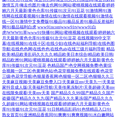
激情五月|俺去也图片|俺去也网|91网站|蜜桃视频在线观看|婷婷
她六月天最新|黄色仓库|91传媒|91次元|91豆花
91激情网|91激
情网在线观看视频|91激情在线|91激情在线观看视频|91激情在
线一区|91激情中文免费版|91极品|91极品反差|91极品反差福利
网|91极品福利白虎
www91ncom|www91tv|www91白
虎|WWW91草|www91快播|91网站|蜜桃视频在线观看|婷婷她六
月天最新|黄色仓库|91传媒|91次元|91豆花
在线视频99中文字
幕|在线视频91|在线十区|在线少妇|在线色站福利导航|在线色图
导航|在线色色网|在线色色|在线色ab|在线三级片福利导航
精品
欧美|精品欧美乱码久久久久|精品欧美日本综合|精品欧美日韩|
精品欧洲|91网站|蜜桃视频在线观看|婷婷她六月天最新|黄色仓
库|91传媒|91次元|91豆花
色精品国产|色交网视频免费|色黄综
合视频一区二区|色黄网色站|色花堂视频免费在线观看|色花堂
三级|色花堂导航|色狠屋香蕉网|色狠狠一区二区|色狠狠久久三
天美麻豆视频|天美麻豆免费入口|天美麻豆mv|天美九一|天美皇
家抖音成人版|天美福利导航|天美传果冻制片|天美超碰|天美mv
在线限免观看|天美mv天美
国产精品久久99|国产精品久久国产
盗摄|国产精品久久九九|国产精品久久久果冻|国产精品久久久
久超碰|91网站|蜜桃视频在线观看|婷婷她六月天最新|黄色仓
库|91传媒|91次元|91豆花
91日韩精品乱码|91色情精品入口|91
熟女首页|91亚洲精品香蕉同|91爽爽|91爽爽视频|91水白嫩网站