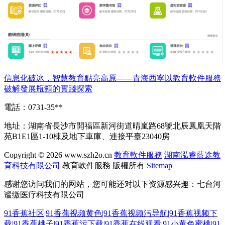
信息化破冰，智慧教育點亮高原——青海西寧以教育軟件服務
破解發展瓶頸的實踐探索
電話：0731-35**
地址：湖南省長沙市開福區新河街道晴嵐路68號北辰鳳凰天階
苑B1E1區1-10棟及地下車庫、連接平臺23040房
Copyright © 2026
www.szh2o.cn
教育軟件服務
湖南泓睿藍途教
育科技有限公司
教育軟件服務
版權所有
Sitemap
感谢您访问我们的网站，您可能还对以下资源感兴趣：七台河
谧缴医疗科技有限公司
91香蕉社区|91香蕉视频黄色|91香蕉视频污导航|91香蕉视频下
载|91香蕉桃子|91香蕉污下载|91香蕉在线观看|91小黄色蜜桃|91