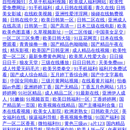
自拍视频91
|
久草手机福利视频
|
欧美成人福利网站
|
欧美性
爱免费网址
|
91手机福利
|
成人日韩在线观看
|
青久在线
|
日韩
美女影城
|
在线欧美视频
|
亚洲性爱涇淫网
|
操碰在线勉费视
频
|
日韩在线中文
|
欧美日韩第一区
|
日韩二区在线
|
亚洲成人
在线高清
|
日韩第一页
|
国产高清一
|
日本三级在线电影
|
欧美
欧美色图直播
|
久草视频新址
|
一区二区传媒
|
中国美女足交
|
一区二区三区免费
|
欧美日韩大陆
|
91豆花网页
|
日本在线免
费观看
|
青青操撸一撸
|
国产精品色呦呦呦
|
国产精品午夜在
线
|
精东影视
|
欧美国产日韩亚洲
|
成人精品在线视频
|
欧美性
爱一区二区
|
最新免费黄色网址
|
欧美黑人性爱大杂
|
日日操
日日干
|
狼友天堂
|
三级在线播放
|
日日日韩片
|
天美免费mv
|
成人性爱无码毛片
|
欧美另类拳交
|
91手机福利
|
福利片免费试
看
|
国产成人综合精品
|
五月婷丁香综合网
|
国产中文字幕电
影
|
中国女同电影
|
三级片黄网站视频
|
在线看黄片福利
|
怡春
园av色图
|
亚洲婷婷丁香
|
国产无精品
|
丁香五月色网站
|
5月5
婷婷网
|
91社区精品
|
成人精品二区
|
91最新在线
|
亚洲伊人成
人
|
91嫩操
|
91视频首页
|
欧美日韩福利一区
|
丁香婷婷网
|
国
产精品第一页国
|
欧美视频在线精品
|
国产主播福利合集
|
日
本在线看视频
|
欧美女人影院
|
欧洲老熟女
|
日韩欧美六区
|
美
女福利在线
|
操逼福利导航
|
香蕉视频免费版
|
91国产福利
|
国
产一区二区香蕉
|
微拍福利91
|
黄色三级av
|
a片123
|
国内精品
福利丝袜
|
超级导航
|
国内亚洲自拍
|
欧美人妖一区
|
午夜福利