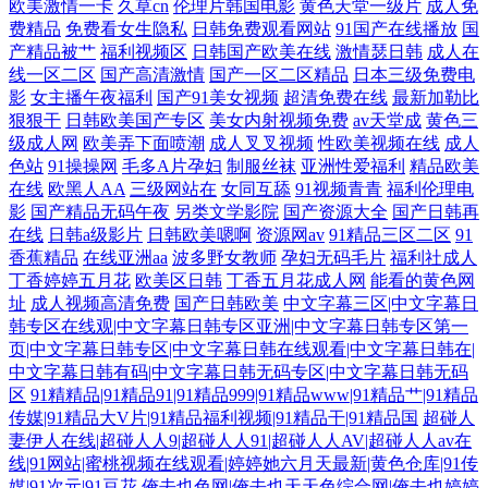
欧美激情一卡
久草cn
伦理片韩国电影
黄色天堂一级片
成人免
费精品
免费看女生隐私
日韩免费观看网站
91国产在线播放
国
97人妻人人澡人人爽 欧美福利 91最新地址 97超碰人人人 女生91 人人骑人
产精品被艹
福利视频区
日韩国产欧美在线
激情瑟日韩
成人在
线一区二区
国产高清激情
国产一区二区精品
日本三级免费电
影
女主播午夜福利
国产91美女视频
超清免费在线
最新加勒比
人 91爱撸 岛国的搬运工 美女91www 天天看一起肏 无码专区无码专区 在
狠狠干
日韩欧美国产专区
美女内射视频免费
av天堂成
黄色三
级成人网
欧美弄下面喷潮
成人叉叉视频
性欧美视频在线
成人
线91 抖阴网站 国产精品久久久果冻 91抖音管网 人人乐人人澡人人 97资源
色站
91操操网
毛多A片孕妇
制服丝袜
亚洲性爱福利
精品欧美
在线
欧黑人AA
三级网站在
女同互舔
91视频青青
福利伦理电
影
国产精品无码午夜
另类文学影院
国产资源大全
国产日韩再
综合 国产一级a级 蜜芽福利导航 欧美人妖久久 人妖视频 日日操操操 少妇
在线
日韩a级影片
日韩欧美嗯啊
资源网av
91精品三区二区
91
香蕉精品
在线亚洲aa
波多野女教师
孕妇无码毛片
福利社成人
毛片久久久久久 91传媒网 草莓视频网站18 白虎白丝 国产色色九九网 久草
丁香婷婷五月花
欧美区日韩
丁香五月花成人网
能看的黄色网
址
成人视频高清免费
国产日韩欧美
中文字幕三区|中文字幕日
免费福利在线 另类五月激情 免费日韩特黄 美女bb视频 男人的天堂黄色 婷
韩专区在线观|中文字幕日韩专区亚洲|中文字幕日韩专区第一
页|中文字幕日韩专区|中文字幕日韩在线观看|中文字幕日韩在|
中文字幕日韩有码|中文字幕日韩无码专区|中文字幕日韩无码
婷六月天色色 成人婷婷网 久久福利影院 免费看亚洲毛片 伦理片网站 撸死
区
91精精品|91精品91|91精品999|91精品www|91精品艹|91精品
传媒|91精品大V片|91精品福利视频|91精品干|91精品国
超碰人
你AV
妻伊人在线|超碰人人9|超碰人人91|超碰人人AV|超碰人人av在
线|91网站|蜜桃视频在线观看|婷婷她六月天最新|黄色仓库|91传
媒|91次元|91豆花
俺去也色网|俺去也天天色综合网|俺去也婷婷