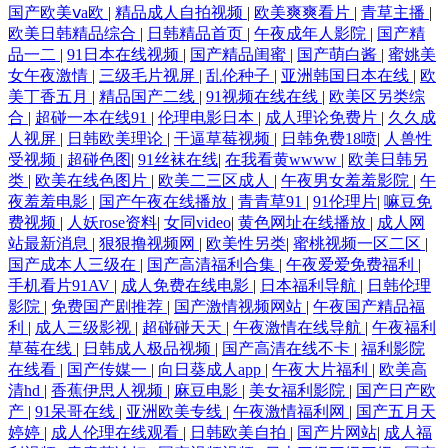
国产欧美ⅴa欧
|
精品成人自拍视频
|
欧美爽爽看片
|
青草主播
|
欧美日韩精品综合
|
日韩精品首页
|
午夜成年人影院
|
国产精
品一二
|
91日本在线视频
|
国产精品闺蜜
|
国产萌白酱
|
蜜姚美
女午夜激情
|
三级毛片视屏
|
乱伦种子
|
亚洲韩国日本在线
|
欧
美丁香五月
|
精品国产二线
|
91视频在线在线
|
欧美区另类综
合
|
超碰一本在线91
|
伦理电影日本
|
成人理论免费片
|
久久成
人视屏
|
日韩欧美理论
|
干逼草莓视频
|
日韩免费18喷
|
人兽性
受视频
|
超碰色图
|
91丝袜在线
|
在我看黄wwww
|
欧美日韩另
类
|
欧美在线色图片
|
欧美二三区成人
|
午夜男女羞羞影院
|
午
夜羞羞电影
|
国产午夜在线播放
|
青青草91
|
91伦理片
|
嘛豆免
费视频
|
人妖rose资料
|
女同video
|
黄色网址在线播放
|
成人网
站最新消息
|
狠狠撸视频网
|
欧美性另类
|
蜜桃视频一区二区
|
国产成本人三级在
|
国产高清福利合集
|
午夜爱爱免费福利
|
手机看片91AV
|
成人免费在线电影
|
日本福利导航
|
日韩伦理
影院
|
免费国产剧推荐
|
国产激情视频网站
|
午夜国产精品福
利
|
成人三级影视
|
超碰碰天天
|
午夜激情在线导航
|
午夜福利
草莓在线
|
日韩成人极品视频
|
国产高清在线不卡
|
福利影院
在线看
|
国产传媒一
|
向日葵成人app
|
午夜大片福利
|
欧美高
清hd
|
香蕉伊思人视频
|
麻豆电影
|
美女福利影院
|
国产日产欧
产
|
91呆哥在线
|
亚洲欧美专线
|
午夜激情福利网
|
国产五月天
婷婷
|
成人伦理在线观看
|
日韩欧美自拍
|
国产片网站
|
成人福