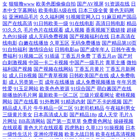
女
狠狠撸www
欧美色图偷偷自拍
国产AV视屏
91资源在线
日
本中文字幕网站
欧美电影A级在线
日本三级全黄
黄色无码网
口1 欧美亚洲日韩成人 强奸网址 人人伦人人伦人人乐 日本黄色一道二道
站
亚洲精品毛片
久久福利网
91视频官网入口
91麻豆精产国品
国产在线高清
91日韩欧美一级
91在线电影
高清日韩电影
精品
青青草原免费在线观看 人人妻人人操AV 国产日亚韩三区综合 国产人人干
93久久久
毛片色片在线观看
成人视频
香蕉视频下载链接
超碰
九色91操碰
成人无码免费视频
国产视频福利在线
日本高清在
线电影
白嫩在线播放
久草五区
无码免费播放
国产精品第10页
黑丝自慰 91探花 AV色骚骚 色情在线观看 9199极品操91 97欧美色色 波多
91自拍福利
激情综合站
日韩电影aa
国产成年年人
日韩午夜免
费福利
91视频二区
91插逼
丁香五月免费
丁香五月av
国产对
野综合色图 含羞草视频 美女超碰碰 蜜桃视频WWWW 老司机黄色片 抠逼
白刺激视频
中国一卡二卡视频
中国产一级毛片
青草主播
微拍
福利国产视频
国产视频在线网站
丁香五月黄片
丁香五月新网
站
成人日B视频
国产青草视频
日韩欧美国产在线
成人免费电
视频 欧美岛国片 人妻在线专区 人妻91人人操 欧美日免费视频 欧美一级方
影
成人另类第一页
成年在线播放
成人免费视频播放
年年另类
性爱
91玉足网站
欧美色色资源
91综合国产
萌白酱国产在线
日本不卡一区 日韩精品无码网站 天党精品mv电影 天天看一起肏 久草福利
能播放的毛片网
最新欧美一区二区
三级片观看网址
蜜桃视频
网站
国产在线看
91外教网
91精选内射
国产不卡的视频
国产
在线 91网页破解最新版 国产精品一区在线看 日韩伦理在线 久久男人天堂
精品成人毛片
牛牛精品一区二区
91老司机精品
午夜福利男女
三级黄片美女
日本高清成人影
国产精品18p
成人天堂
毛片A
片网址
BB高清网站
国产第一页草草
免费黄色网址
操碰视频
AV 国产日韩欧美偷自另 深爱激情影院 97在线视频观看 国产丝袜在线观看
在线观看
黄色大片在线观看
四虎熟妇
久草123
91操视频
日本
一级性生活片
亚洲伦理视频
欧美大战日韩
欧美在线高清视频
青草全福视在线 91天美 国产狼人91探花 九1网页免费 www操操啪 欧美77