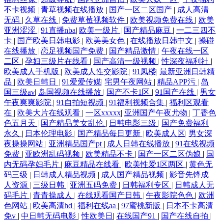
不卡视频
|
青草视频在线播放
|
国产一区二区国产
|
成人高清
无码
|
久草在线
|
免费草莓视频软件
|
欧美视频免费在线
|
欧美
亚洲涩涩
|
91直播nba
|
欧美一级片
|
国产精品麻豆
|
一二三四不
卡
|
国产欧美日韩电影
|
欧美美女色
|
在线播放日韩中文
|
操碰
在线播放
|
恋足视频国产免费
|
国产精品激情
|
午夜在线一区
二区
|
孕妇三级片在线看
|
国产高清一级视频
|
性深夜福利社
|
欧美成人手机版
|
欧美成人性交影院
|
91凤楼
|
最新亚洲日韩精
品
|
欧美日韩日
|
91爱爱传媒
|
宅男午夜网站
|
精品APP污
|
岛
国三级av
|
岛国视频在线播放
|
国产不卡1区
|
91国产在线
|
男女
午夜爽爽影院
|
91自拍短视频
|
91福利视频合集
|
福利区观看
在
|
欧美大片在线观看
|
一区xxxxx
|
亚洲国产午夜尤物
|
丁香色
色五月天
|
国产精品美女乱伦
|
日韩电影三级
|
国产免费福利
永久
|
日本伦理电影
|
国产精品每日更新
|
欧美成人区
|
男女深
夜操操网站
|
亚洲精品国产pt
|
成人日韩在线播放
|
91在线视频
免费
|
亚欧洲乱码视频
|
欧美精品不卡
|
国产一区二区伪娘
|
国
内无码孕妇毛片
|
麻豆精品在线看
|
欧美性爱1区两区
|
黄色无
码三级
|
日韩成人精品视频
|
成人国产精品视频
|
影音先锋成
人资源
|
三级日韩
|
亚洲五码免费
|
日韩福利专区
|
日韩成人无
码毛片
|
青青操成人
|
在线观看国产日韩
|
午夜影院色色
|
欧洲
色网站
|
欧美高清hd
|
福利在线aa
|
97蜜桃新版
|
日本不卡高清
免v
|
中日韩无码电影
|
性欧美日
|
在线国产91
|
国产在线自拍
|