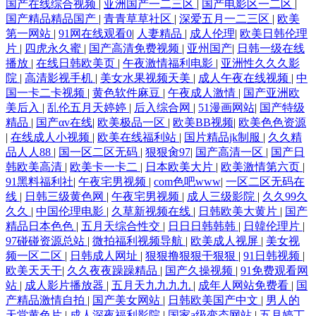
国产在线综合视频
|
亚洲国产一二三区
|
国产电影区一二区
|
国产精品精品国产
|
青青草草社区
|
深爱五月一二三区
|
欧美
第一网站
|
91网在线观看0
|
人妻精品
|
成人伦理
|
欧美日韩伦理
片
|
四虎永久蜜
|
国产高清免费视频
|
亚州国产
|
日韩一级在线
播放
|
在线日韩欧美页
|
午夜激情福利电影
|
亚洲性久久久影
院
|
高清影视手机
|
美女水果视频天美
|
成人午夜在线视频
|
中
国一卡二卡视频
|
黄色软件麻豆
|
午夜成人激情
|
国产亚洲欧
美后入
|
乱伦五月天婷婷
|
后入综合网
|
51漫画网站
|
国产特级
精品
|
国产αv在线
|
欧美极品一区
|
欧美BB视频
|
欧美色色资源
|
在线成人小视频
|
欧美在线福利站
|
国片精品jk制服
|
久久精
品人人88
|
国一区二区无码
|
狠狠肏97
|
国产高清一区
|
国产日
韩欧美高清
|
欧美卡一卡二
|
日本欧美大片
|
欧美激情第六页
|
91黑料福利社
|
午夜宅男视频
|
com色吧www
|
一区二区无码在
线
|
日韩三级黄色网
|
午夜宅男视频
|
成人三级影院
|
久久99久
久久
|
中国伦理电影
|
久草新视频在线
|
日韩欧美大黄片
|
国产
精品日本色色
|
五月天综合性交
|
日日日韩韩韩
|
日韓伦理片
|
97碰碰资源总站
|
微拍福利视频导航
|
欧美成人视屏
|
美女视
频一区二区
|
日韩成人网址
|
狠狠撸狠狠干狠狠
|
91日韩视频
|
欧美天天干
|
久久夜夜躁躁精品
|
国产久操视频
|
91免费观看网
站
|
成人影片播放器
|
五月天九九九九
|
成年人网站免费看
|
国
产精品激情自拍
|
国产美女网站
|
日韩欧美国产中文
|
男人的
天堂黄色片
|
成人深夜福利影院
|
国家a级变态网站
|
五月婷丁