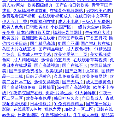
男人AV网站
|
欧美四级经典
|
国产自拍日韩欧美
|
青青草国产
线观
|
久草福利资源首页
|
在线黄色视频网站
|
另类欧美色图
|
免费观看国产视频
|
在线观看视频成人
|
在线日韩中文字幕
|
伊人五月丁香
|
抖阴福利在线
|
成人小电影
|
三级A片免费网
|
欧美人色色
|
日韩欧美AB
|
小伙国产区
|
一级片大全av
|
欧美-
夜夜爽
|
日本伦理电影天堂
|
福利姬导航网址
|
午夜福利大片
|
欧美区片
|
亚洲图欧美在线看
|
日韩国产欧美
|
丁香五月花
|
操
你啦欧美日韩
|
国产精品高清
|
91国产亚洲
|
国产福利片在线
|
岛国大片在线直播
|
国产精品电影
|
成人夜色福利
|
91精品国
产综合
|
日本成人中文字幕
|
欧美性爱第二十页
|
美女视频黄
色网
|
成人精诚精品
|
激情自拍五月天
|
在线观看草莓视频
|
免
费日本在线观看
|
国产高清视频
|
国产在线不卡
|
在线日韩欧
美
|
国产激情免费播放
|
欧美视屏
|
国产亚洲中文字幕
|
国精产
品一二二线
|
日韩无码黄色
|
久草免费资源
|
欧美免费网站
|
欧
美二区日本二区
|
激情另类欧美
|
国产无码片
|
成人三级黄色
|
国产高清视频免费
|
日摸操看
|
深夜国产高清视频
|
欧美不卡在
线
|
午夜影院国产在线
|
免费a片学生妹
|
91大神导航
|
午夜一
区二区三区
|
欧美午夜伦理
|
韩日神马久久
|
向日葵成人
|
青草
视频免费观看
|
日本情欲片
|
91免费视频精品
|
国产第一浮力
影院
|
在线观看A色片
|
乱伦之爱
|
加勒比一区二区
|
日韩在线
aⅴ免费
|
日嫩逼淫院
|
午夜韩国伦理片
|
牛牛成人导航
|
精品第