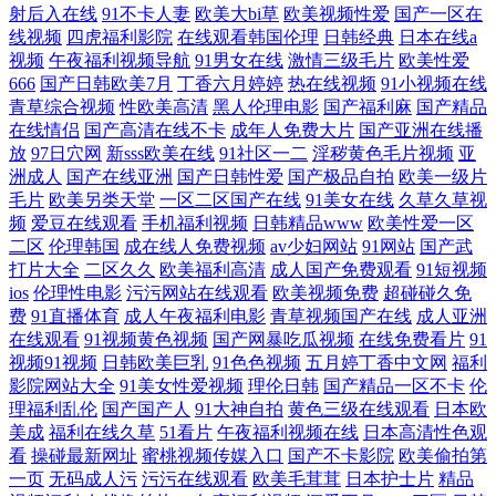
射后入在线
91不卡人妻
欧美大bi草
欧美视频性爱
国产一区在
线视频
四虎福利影院
在线观看韩国伦理
日韩经典
日本在线a
日韩综合另类 男人看的黄色毛片乱码 免费黄色网址在线观看 青青草国拍
视频
午夜福利视频导航
91男女在线
激情三级毛片
欧美性爱
666
国产日韩欧美7月
丁香六月婷婷
热在线视频
91小视频在线
2019 青娱乐官网 国产精品探花三区 人妻天天操性爱网站 三级小视频 深夜
青草综合视频
性欧美高清
黑人伦理电影
国产福利麻
国产精品
在线情侣
国产高清在线不卡
成年人免费大片
国产亚洲在线播
放
97日穴网
新sss欧美在线
91社区一二
淫秽黄色毛片视频
亚
福利在线免费观看 91Tv天堂传媒 91网站网址大全 91网视频在线观看 91夫
洲成人
国产在线亚洲
国产日韩性爱
国产极品自拍
欧美一级片
毛片
欧美另类天堂
一区二区国产在线
91美女在线
久草久草视
妻论坛 超碰av无码 www日日操网站 超碰黄色av 黑丝美女内射和集 久草资
频
爱豆在线观看
手机福利视频
日韩精品www
欧美性爱一区
二区
伦理韩国
成在线人免费视频
av少妇网站
91网站
国产武
源观看福利视频 麻豆黑料 免费在线观看蜜桃视频 亚洲无码免费看 蜜桃网
打片大全
二区久久
欧美福利高清
成人国产免费观看
91短视频
ios
伦理性电影
污污网站在线观看
欧美视频免费
超碰碰久免
费
91直播体育
成人午夜福利电影
青草视频国产在线
成人亚洲
探花 伦理片网站 国产精品成人自拍 国产第3页 黄色91 bb美女 九九热在线
在线观看
91视频黄色视频
国产网暴吃瓜视频
在线免费看片
91
视频91视频
日韩欧美巨乳
91色色视频
五月婷丁香中文网
福利
精品 福利姬视频在线观看 欧美人与兽a级网站 色情影院 草莓app视频 蜜桃
影院网站大全
91美女性爱视频
理伦日韩
国产精品一区不卡
伦
理福利乱伦
国产国产人
91大神自拍
黄色三级在线观看
日本欧
视频 麻豆性爱 黄色精东网站 国产第9页 国产精品福利小视频 9九热精视频
美成
福利在线久草
51看片
午夜福利视频在线
日本高清性色观
看
操碰最新网址
蜜桃视频传媒入口
国产不卡影院
欧美偷拍第
一页
无码成人污
污污在线观看
欧美毛茸茸
日本护士片
精品
亚洲色官网 日韩精选91 人人妻人人骑 人人艹在线 人妻人人澡人人爽99 人