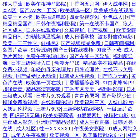
碰大香蕉
|
欧美午夜神马影院
|
丁香网五月网
|
伊人成年网
|
日
本A区
|
国产AV六十五区
|
欧美精选一区
|
欧美成版在线观看
|
欧美一区不卡
|
欧美插逼电影
|
四虎影视院91
|
亚色成人
|
国产
精品精品国产
|
日韩午夜福利影院
|
第一在线不卡国产
|
狼人
社区成人
|
日本在线观看的
|
久草视屏
|
国产视频一
|
欧美影院
精品日韩
|
加勒比操逼视频
|
成人日语学校
|
波多野吉依电影
|
欧美一二三性交
|
91桃色2
|
国产视频精品免费
|
日韩夜间福利
|
岛国片欧美
|
91资源碰
|
国产日韩在线视频
|
91茄子下载
|
成人
毛片网站
|
免费午夜伦理电影
|
国产在线一区导航
|
福利所导
航
|
日本三级网址入口
|
动漫无码18
|
精品欧美在线精品
|
在线
免费小视频
|
年轻的母亲伦理片
|
日韩论理片
|
在线不卡免费
视频
|
国产做受喷水动漫
|
日韩成人性视频
|
国产吃瓜无码
|
黄
色片在线
|
欧美第一页在线
|
丁香播播综合网
|
91白浆蝌蚪
|
91
超碰青青
|
精品高清完整版
|
丁香五月天天
|
福利性影院
|
日本
三级成人观看
|
日本片免费观看
|
青青肏屄网
|
国产影视少妇
|
操碰免费看视频
|
在线影院伦理
|
欧美福利三区
|
人妖电影片
|
人妖乱伦视频
|
三极片免费
|
三级网站在线网站
|
一级am片欧
美
|
四虎高清无码
|
欧美免费高清
|
91爱爱网址
|
伦理性电影
|
91
午夜成人影院
|
亚洲国产精品导航
|
成人午夜直播
|
日韩另类
在线
|
成人社区
|
性一XXXXX1
|
午夜美女影院
|
91成人网站入
口
|
成年人午夜视频
|
欧美视频一区
|
欧美激情乱伦文学
|
国产