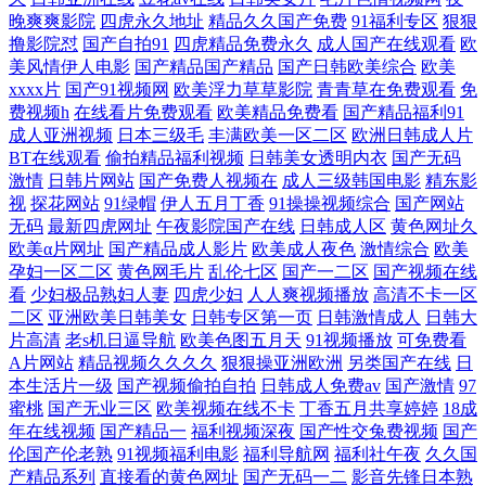
晚爽爽影院
四虎永久地址
精品久久国产免费
91福利专区
狠狠
撸影院怼
国产自拍91
四虎精品免费永久
成人国产在线观看
欧
第10页 国产精品久久久婷婷 黄色小网站秘密入口 国产91九色色啦 超碰成
美风情伊人电影
国产精品国产精品
国产日韩欧美综合
欧美
xxxx片
国产91视频网
欧美浮力草草影院
青青草在免费观看
免
人网 超鹏在线人妻 wwwsevip超碰 AV狠狠干 51精品视频 色色的网站 欧美
费视频h
在线看片免费观看
欧美精品免费看
国产精品福利91
成人亚洲视频
日本三级毛
丰满欧美一区二区
欧洲日韩成人片
在线一品 精品人妻中文系列 后入少妇 国产精品日韩久久 超碰人人摸人人
BT在线观看
偷拍精品福利视频
日韩美女透明内衣
国产无码
激情
日韩片网站
国产免费人视频在
成人三级韩国电影
精东影
视
探花网站
91绿帽
伊人五月丁香
91操操视频综合
国产网站
操 а√天堂 爱豆网站免费观看官网 99色热 91大神网站 91处女 一本道操逼
无码
最新四虎网址
午夜影院国产在线
日韩成人区
黄色网址久
欧美α片网址
国产精品成人影片
欧美成人夜色
激情综合
欧美
导航 骚日日av 人人妻人人干人人 欧美日韩精品网站 欧美日韩精品网站 免
孕妇一区二区
黄色网毛片
乱伦七区
国产一二区
国产视频在线
看
少妇极品熟妇人妻
四虎少妇
人人爽视频播放
高清不卡一区
二区
亚洲欧美日韩美女
日韩专区第一页
日韩激情成人
日韩大
费的91 久久成人麻豆 九九精品久久 精品日韩网站 激情另类综合楼 国产精
片高清
老s机日逼导航
欧美色图五月天
91视频播放
可免费看
A片网站
精品视频久久久久
狠狠操亚洲欧洲
另类国产在线
日
品视频噜噜 白白色青青草在线观看 Av人人动物 97人人人 dd午夜AV 97资
本生活片一级
国产视频偷拍自拍
日韩成人免费av
国产激情
97
蜜桃
国产无业三区
欧美视频在线不卡
丁香五月共享婷婷
18成
源网站 92福利 91看片wwwcom 内射白丝jk 草莓视频app下载 艹艹日干
年在线视频
国产精品一
福利视频深夜
国产性交兔费视频
国产
伦国产伦老熟
91视频福利电影
福利导航网
福利社午夜
久久国
产精品系列
直接看的黄色网址
国产无码一二
影音先锋日本熟
WWW怕怕 丰满人妻一二区 黄色页网站 九1传媒免费网页 麻豆精品产国入