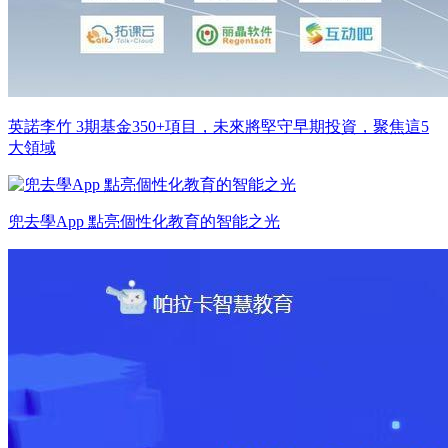
英諾李竹 3期基金350+項目，未來將堅守早期投資，聚焦這5
大領域
兜去學App 點亮個性化教育的智能之光