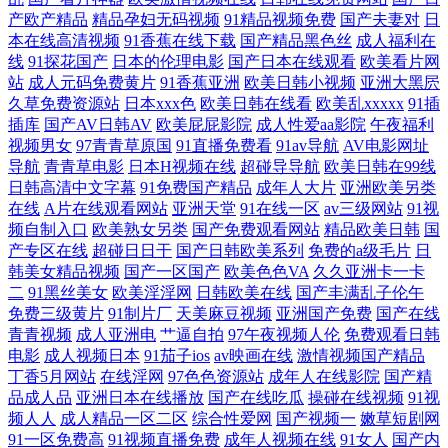
产欧产精品
精品孕妇无码视频
91精品视频免费
国产夫妻对
日
在线播 日韩中文字幕第一页 国产精品掏空网 AW天堂网 亚洲国产日韩AV
本在线高清视频
91香蕉在线下载
国产精品黑色丝
成人福利在
线
91探花国产
日本的伦理电影
国产日本在线观看
欧美看片网
站
成人元码免费黄片
91香蕉亚洲
欧美日韩小视频
亚洲大黑屄
日姜女BB 人人干人人上 老湿机福利av 男人的天堂综合网 欧美极品视频一
久草免费资源站
日本xxx色
欧美日韩在线看
欧美乱xxxxx
91插
插库
国产AV日韩AV
欧美屁屁影院
成人性爱aa影院
午夜福利
区 免费看的av 国产精品久久九九 超碰人人舔人人艹 91内射 淫院久久久
视频男女
97青青草原国
91直播免费看
91av导航
AV电影网址
导航
青青草电影
日本H视频在线
超碰导导航
欧美日韩在99线
日日干日日撸 人人操人人摸人人看 欧美操一区二 九九九国产精品伦 精东
日韩高清中文字幕
91免费国产精品
成年人大片
亚洲欧美另类
在线
A片在线观看网站
亚洲天堂
91在线一区
av三级网站
91视
频自制入口
欧美熟女另类
国产免费观看网站
精品欧美日韩
国
AV 成人免费视频在线观看 AV入口 亚洲影院俺去也小说 少妇人妻视频三
产专区在线
超碰日日干
国产日韩欧美系列
免费的a级毛片
日
韩美女精品视频
国产一区国产
欧美色色VA
久久亚洲卡一卡
区 欧美专区第6 色色在线 天天日天天操二区三区 91探花白丝 91黑料 96精
二
91黑丝美女
欧美淫淫网
日韩欧美在线
国产丰满乱子伦午
免费三级黄片
91制片厂
天美麻豆视频
亚洲国产免费
国产在线
青青视频
成人亚洲电
艹逼自拍
97午夜视频人伦
免费观看日韩
品国产亩在第 91色萝网站 午夜男人天堂 在线观看免费观看 亚洲黄色网址
电影
成人视频日本
91茄子ios
av映画在线
激情视频国产精品
丁香5月网站
在线淫网
97色色资源站
成年人在线影院
国产精
在线观看 抖阴91 精品久久久久久久国产 欧美一二三 麻豆高清123区 另类
品成人品
亚洲日本在线播放
国产在线吃瓜
操碰在线视频
91视
频人人
成人精品一区二区
综合性爱网
国产视频一
嫩草短剧网
图片 免费3j网站 老司机福利天堂 青青草视频国产精品 日韩蜜桃一区 欧美
91一区免费高
91视频直播免费
成年人视频在线
91女人
国产内