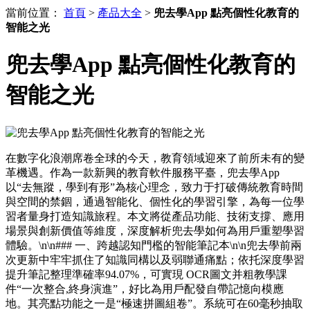
當前位置：
首頁
>
產品大全
>
兜去學App 點亮個性化教育的
智能之光
兜去學App 點亮個性化教育的
智能之光
在數字化浪潮席卷全球的今天，教育領域迎來了前所未有的變
革機遇。作為一款新興的教育軟件服務平臺，兜去學App
以“去無蹤，學到有形”為核心理念，致力于打破傳統教育時間
與空間的禁錮，通過智能化、個性化的學習引擎，為每一位學
習者量身打造知識旅程。本文將從產品功能、技術支撐、應用
場景與創新價值等維度，深度解析兜去學如何為用戶重塑學習
體驗。\n\n### 一、跨越認知門檻的智能筆記本\n\n兜去學前兩
次更新中牢牢抓住了知識同構以及弱聯通痛點；依托深度學習
提升筆記整理準確率94.07%，可實現 OCR圖文并粗教學課
件“一次整合,終身演進”，好比為用戶配發自帶記憶向模應
地。其亮點功能之一是“極速拼圖組卷”。系統可在60毫秒抽取